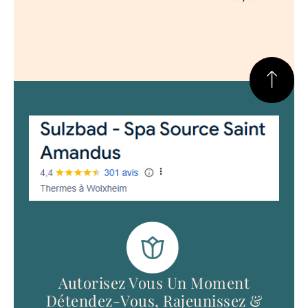
Autorisez Vous Un Moment
Détendez-Vous, Rajeunissez &