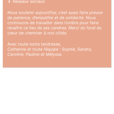
📱 Réseaux sociaux
Nous soutenir aujourd’hui, c’est aussi faire preuve
de patience, d’empathie et de solidarité. Nous
continuons de travailler dans l’ombre pour faire
renaître ce lieu de ses cendres. Merci du fond du
cœur de cheminer à nos côtés.
Avec toute notre tendresse,
Autorisez Vous Un Moment
Catherine et toute l’équipe : Sophie, Sandra,
Caroline, Pauline et Mélyssa.
Détendez-Vous, Rajeunissez &
Revivez
SULZBAD SPA THERMAL
Mentions légales et
Conditions générales