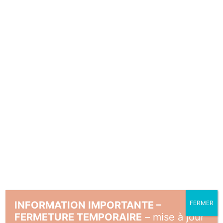
Un lien permettant de définir un nouveau
mot de passe sera envoyé à votre
adresse e-mail.
Vos données personnelles seront
utilisées pour vous accompagner au
cours de votre visite du site web, gérer
l’accès à votre compte, et pour d’autres
raisons décrites dans notre
politique de
confidentialité
.
S’enregistrer
INFORMATION IMPORTANTE –
FERMER
FERMETURE TEMPORAIRE
– mise à jour